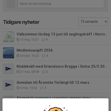
Tidigare nyheter
Välkommen lördag 13 juni till seglingsträff i Norrviken
15 maj, 10:37
9
Medlemsavgift 2026
24 mar, 16:22
4
Klubbkväll med Erlandsons Brygga i Solna 25/3 2026.
21 mar, 08:58
0
Anmälan till Årsmöte förlängt till 12 mars
5 mar, 19:52
4
ÅRSMÖTE SVENSKA HANSEKLUBBEN 2026
19 feb, 16:06
0