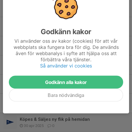
C-Station Boating Control till Hanseägare
3 nov 2025
0
Seglingsträff på Lökholmen 6-7 september 2025
Godkänn kakor
22 aug 2025
1
Vi använder oss av kakor (cookies) för att vår
Seglings träff på Lökholmen 6-7 september 2025
webbplats ska fungera bra för dig. De används
5 aug 2025
12
även för webbanalys i syfte att hjälpa oss att
förbättra våra tjänster.
Erbjudande - Gasfjädrar till sittbrunnsluckor från LESJÖFORS
Så använder vi cookies
8 jun 2025
21
Polyrope ger 25% rabatt på hela sortimentet under 2026
Godkänn alla kakor
4 jun 2025
0
Bara nödvändiga
Fototävling
13 maj 2025
0
Köpes & Säljes ny flik på hemidan
30 apr 2025
0