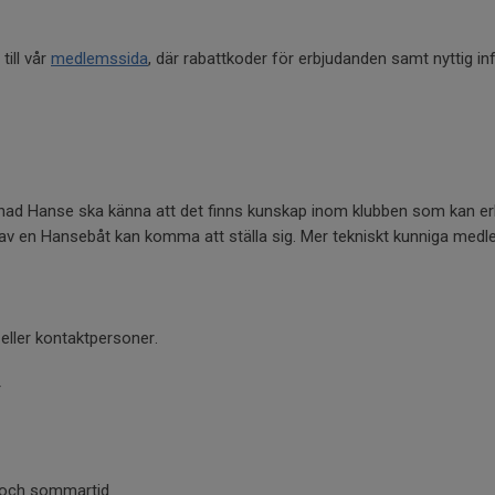
till vår
medlemssida
, där rabattkoder för erbjudanden samt nyttig i
gnad Hanse ska känna att det finns kunskap inom klubben som kan er
av en Hansebåt kan komma att ställa sig. Mer tekniskt kunniga med
 eller kontaktpersoner.
r
r och sommartid