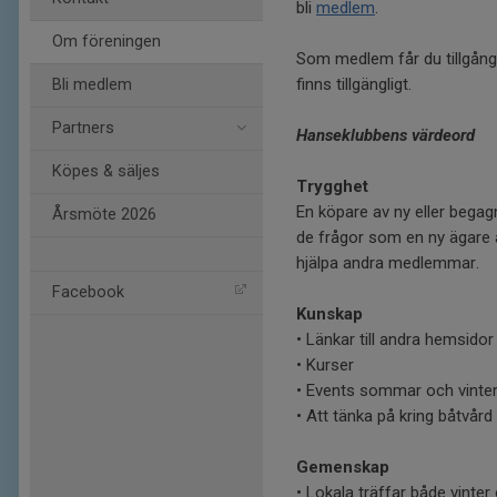
bli
medlem
.
Om föreningen
Som medlem får du tillgång 
finns tillgängligt.
Bli medlem
Partners
Hanseklubbens värdeord
Köpes & säljes
Trygghet
En köpare av ny eller bega
Årsmöte 2026
de frågor som en ny ägare 
hjälpa andra medlemmar.
Facebook
Kunskap
• Länkar till andra hemsidor
• Kurser
• Events sommar och vinte
• Att tänka på kring båtvård
Gemenskap
• Lokala träffar både vinte