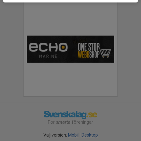
För
smarta
föreningar
Välj version:
Mobil
|
Desktop