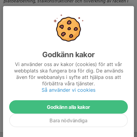
plåtbearbetning, stålkonstruktioner och tillverkning av räcken i
Stockholm.
Vi klarar av att smida i alla olika metaller såsom, stål,
aluminium, mässing, brons, rostfritt, syrafast mm.
Gällande båtar så klarar vi av att i princip göra allt rörande en
båt som avser stål, rostfritt, syrafast, aluminium.
Beroende vilken typ av arbete så kan vi även låta tillverka detta i
Godkänn kakor
vår verkstad och sedan skicka materialet dit ni bor eller har er
Vi använder oss av kakor (cookies) för att vår
båt.
webbplats ska fungera bra för dig. De används
även för webbanalys i syfte att hjälpa oss att
Varmt välkommen att kontakta oss. Gå in på vår hemsida
förbättra våra tjänster.
www.mattssonsmide.se
för mer information.
Så använder vi cookies
Mattsson Smide AB
Godkänn alla kakor
Bara nödvändiga