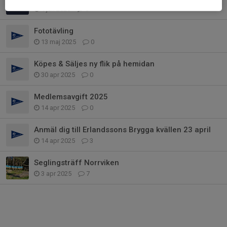
4 jun 2025
0
Fototävling
13 maj 2025
0
Köpes & Säljes ny flik på hemidan
30 apr 2025
0
Medlemsavgift 2025
14 apr 2025
0
Anmäl dig till Erlandssons Brygga kvällen 23 april
14 apr 2025
3
Seglingsträff Norrviken
3 apr 2025
7