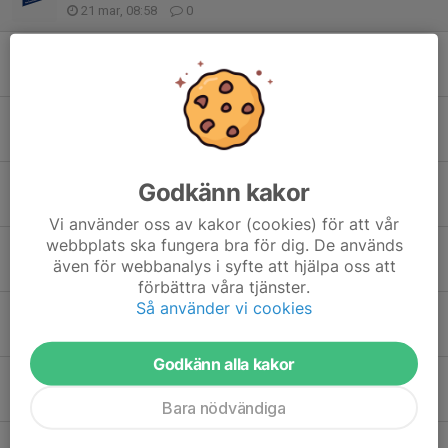
21 mar, 08:58
0
Anmälan till Årsmöte förlängt till 12 mars
5 mar, 19:52
4
ÅRSMÖTE SVENSKA HANSEKLUBBEN 2026
19 feb, 16:06
0
C-Station Boating Control till Hanseägare
Godkänn kakor
3 nov 2025
0
Vi använder oss av kakor (cookies) för att vår
webbplats ska fungera bra för dig. De används
Seglingsträff på Lökholmen 6-7 september 2025
även för webbanalys i syfte att hjälpa oss att
22 aug 2025
1
förbättra våra tjänster.
Så använder vi cookies
Seglings träff på Lökholmen 6-7 september 2025
5 aug 2025
12
Godkänn alla kakor
Erbjudande - Gasfjädrar till sittbrunnsluckor från LESJÖFORS
8 jun 2025
21
Bara nödvändiga
Polyrope ger 25% rabatt på hela sortimentet under 2026