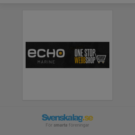
För
smarta
föreningar